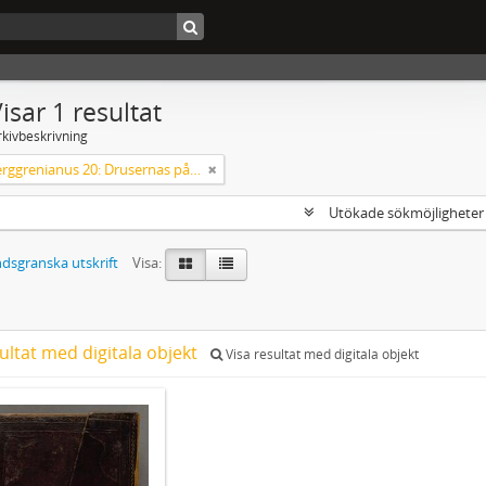
isar 1 resultat
rkivbeskrivning
Codex Berggrenianus 20: Drusernas på Libanon heliga bok
Utökade sökmöjlighete
dsgranska utskrift
Visa:
ultat med digitala objekt
Visa resultat med digitala objekt