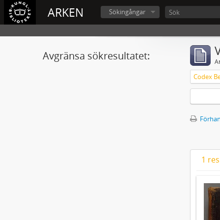
ARKEN
Sökingångar
V
Avgränsa sökresultatet:
A
Förhan
1 res