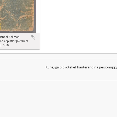
ichael Bellman:
ns epistlar [Nechers
p. 1-50
Kungliga biblioteket hanterar dina personuppg