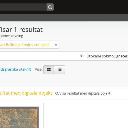
isar 1 resultat
rkivbeskrivning
Carl Michael Bellman: Fredmans epistlar [Nechers ex.]. Ep. 1-50
Utökade sökmöjlighete
dsgranska utskrift
Visa:
ultat med digitala objekt
Visa resultat med digitala objekt