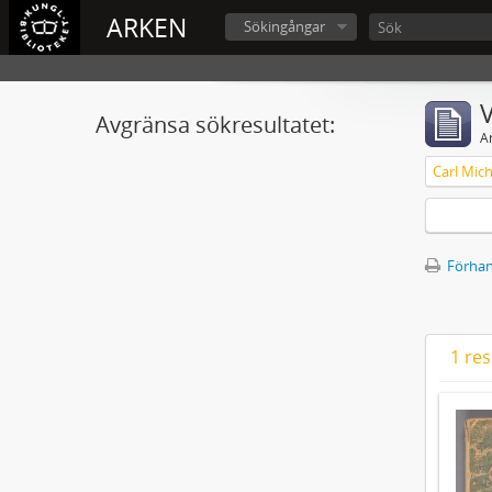
ARKEN
Sökingångar
V
Avgränsa sökresultatet:
A
Förhan
1 res