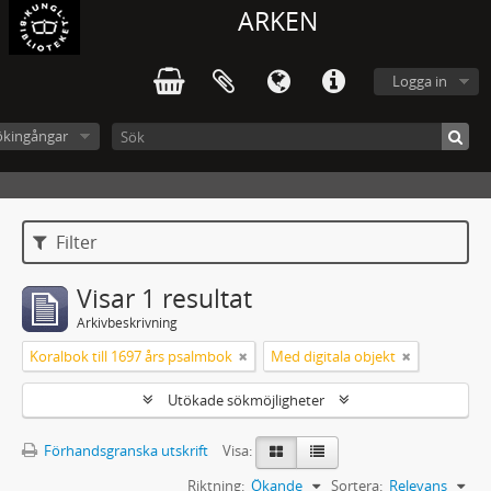
ARKEN
Logga in
ökingångar
Filter
Visar 1 resultat
Arkivbeskrivning
Koralbok till 1697 års psalmbok
Med digitala objekt
Utökade sökmöjligheter
Förhandsgranska utskrift
Visa:
Riktning:
Ökande
Sortera:
Relevans