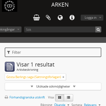
ARKEN
Logga in
ökingångar
Filter
Visar 1 resultat
Arkivbeskrivning
Gösta Berlings saga (Sättningsförlagan)
Utökade sökmöjligheter
Förhandsgranska utskrift
Visa:
Riktning:
Ökande
Sortera:
Relevans