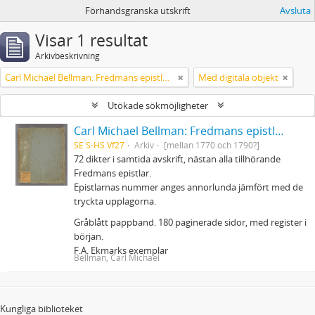
Förhandsgranska utskrift
Avsluta
Visar 1 resultat
Arkivbeskrivning
Carl Michael Bellman: Fredmans epistlar m.m.
Med digitala objekt
Utökade sökmöjligheter
Carl Michael Bellman: Fredmans epistlar m.m.
SE S-HS Vf27
Arkiv
[mellan 1770 och 1790?]
72 dikter i samtida avskrift, nästan alla tillhörande
Fredmans epistlar.
Epistlarnas nummer anges annorlunda jämfört med de
tryckta upplagorna.
Gråblått pappband. 180 paginerade sidor, med register i
början.
F.A. Ekmarks exemplar
Bellman, Carl Michael
Kungliga biblioteket