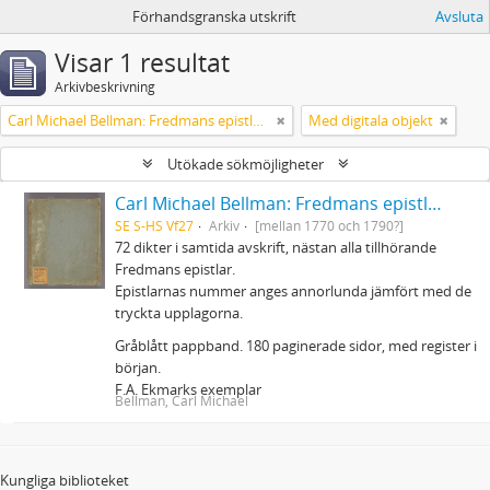
Förhandsgranska utskrift
Avsluta
Visar 1 resultat
Arkivbeskrivning
Carl Michael Bellman: Fredmans epistlar m.m.
Med digitala objekt
Utökade sökmöjligheter
Carl Michael Bellman: Fredmans epistlar m.m.
SE S-HS Vf27
Arkiv
[mellan 1770 och 1790?]
72 dikter i samtida avskrift, nästan alla tillhörande
Fredmans epistlar.
Epistlarnas nummer anges annorlunda jämfört med de
tryckta upplagorna.
Gråblått pappband. 180 paginerade sidor, med register i
början.
F.A. Ekmarks exemplar
Bellman, Carl Michael
Kungliga biblioteket