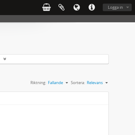
Logga in
r
Riktning:
Fallande
Sortera:
Relevans