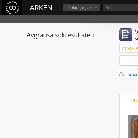
ARKEN
Sökingångar
V
Avgränsa sökresultatet:
A
Visbok
Förhan
1 res