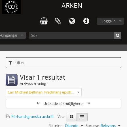
ARKEN
Logga in
ökingångar
Filter
Visar 1 resultat
Arkivbeskrivning
Carl Michael Bellman: Fredmans epistlar och sånger m.fl. Bellman-texter
Utökade sökmöjligheter
Förhandsgranska utskrift
Visa:
Riktning:
Ökande
Sortera:
Relevans