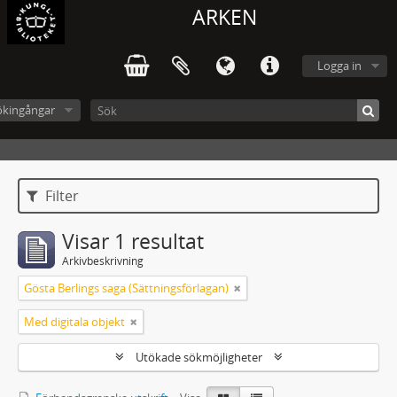
ARKEN
Logga in
ökingångar
Filter
Visar 1 resultat
Arkivbeskrivning
Gösta Berlings saga (Sättningsförlagan)
Med digitala objekt
Utökade sökmöjligheter