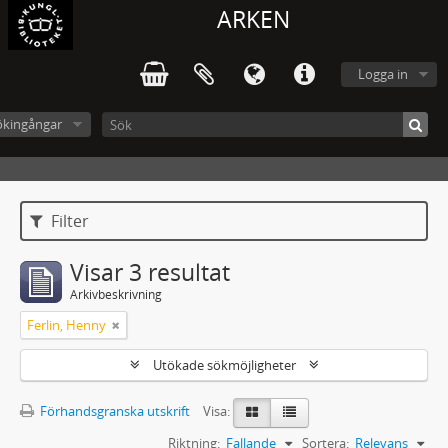
ARKEN
Logga in
ökingångar
Filter
Visar 3 resultat
Arkivbeskrivning
Ferlin, Henny
Utökade sökmöjligheter
Förhandsgranska utskrift
Visa:
Riktning:
Fallande
Sortera:
Relevans