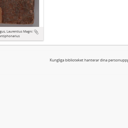
gus, Laurentius Magni:
antiphonarius
Kungliga biblioteket hanterar dina personuppg