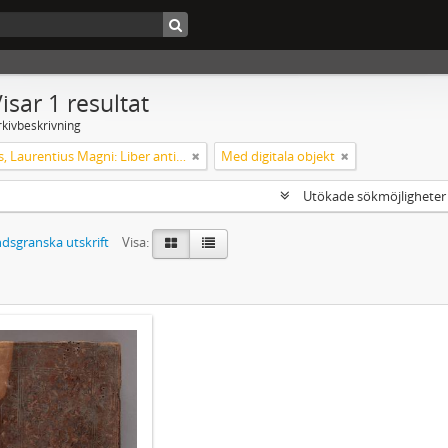
isar 1 resultat
rkivbeskrivning
Helsingus, Laurentius Magni: Liber antiphonarius
Med digitala objekt
Utökade sökmöjlighete
dsgranska utskrift
Visa: