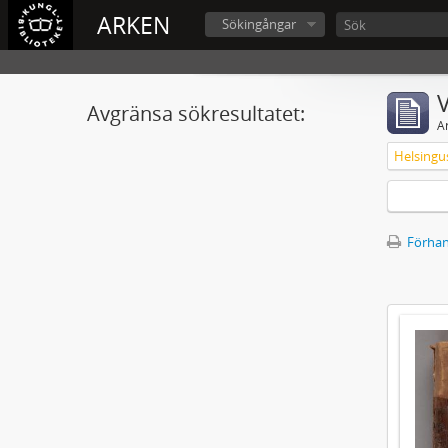
ARKEN
Sökingångar
V
Avgränsa sökresultatet:
A
Förhan