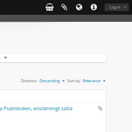
Log in
s
Direction:
Descending
Sort by:
Relevance
mla Psalmboken, enstämmigt satta