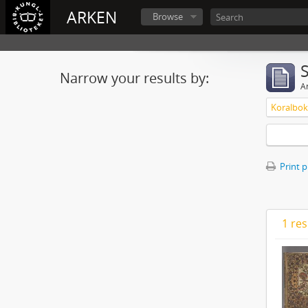
ARKEN
Browse
Narrow your results by:
Ar
Print 
1 res