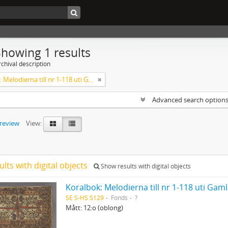
Showing 1 results
chival description
Koralbok: Melodierna till nr 1-118 uti Gamla Psalmboken, enstämmigt satta
Advanced search option
preview
View:
ults with digital objects
Show results with digital objects
Koralbok: Melodierna till nr 1-118 uti Ga
SE S-HS S129
Fonds
?
Mått: 12:o (oblong)