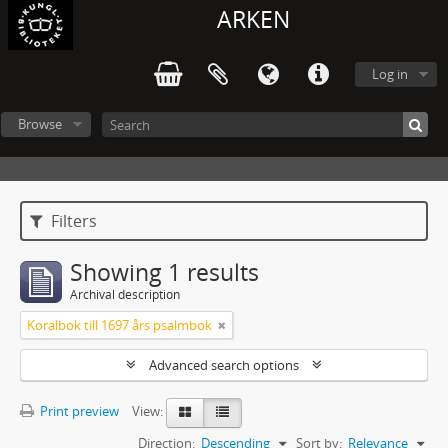
ARKEN
Log in
Browse
Filters
Showing 1 results
Archival description
Koralbok till 1697 års psalmbok
Advanced search options
Print preview
View:
Direction:
Descending
Sort by:
Relevance