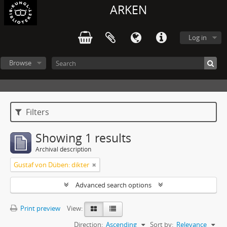
ARKEN
Log in
Browse
Filters
Showing 1 results
Archival description
Gustaf von Düben: dikter
Advanced search options
Print preview
View:
Direction:
Ascending
Sort by:
Relevance