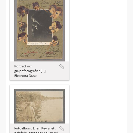
Porträtt och
gruppfotografier [ I ]:
Eleonora Duse
Fotoalbum: Ellen Key snett
bakifrån, sittandes naken på