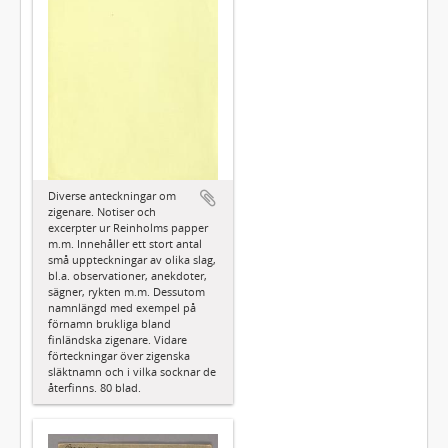
Diverse anteckningar om
zigenare. Notiser och
excerpter ur Reinholms papper
m.m. Innehåller ett stort antal
små uppteckningar av olika slag,
bl.a. observationer, anekdoter,
sägner, rykten m.m. Dessutom
namnlängd med exempel på
förnamn brukliga bland
finländska zigenare. Vidare
förteckningar över zigenska
släktnamn och i vilka socknar de
återfinns. 80 blad.