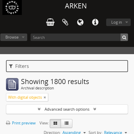
ARKEN
Log in
Browse
Filters
Showing 1800 results
Archival description
With digital objects
Advanced search options
Print preview
View:
Direction:
Ascending
Sort by:
Relevance