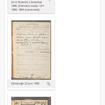
(m:m Roland), (i Amerika),
1890. [Pärmens insida: 15/1
1890, 1884 överstruket].
Edinburgh 23 juni 1900.