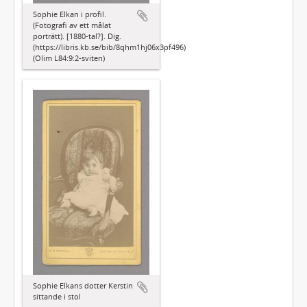
Sophie Elkan i profil.
(Fotografi av ett målat
porträtt). [1880-tal?]. Dig.
(https://libris.kb.se/bib/8qhm1hj06x3pf496)
(Olim L84:9:2-sviten)
Sophie Elkans dotter Kerstin
sittande i stol