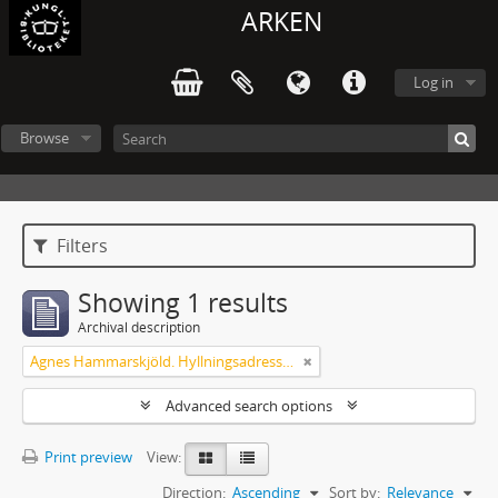
ARKEN
Log in
Browse
Filters
Showing 1 results
Archival description
Agnes Hammarskjöld. Hyllningsadresser på 60-årsdagen
Advanced search options
Print preview
View:
Direction:
Ascending
Sort by:
Relevance