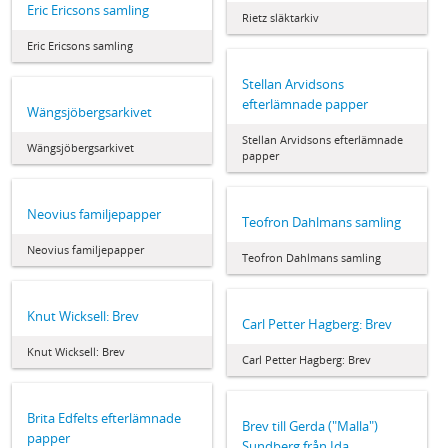
Eric Ericsons samling
Rietz släktarkiv
Eric Ericsons samling
Stellan Arvidsons
efterlämnade papper
Wängsjöbergsarkivet
Stellan Arvidsons efterlämnade
Wängsjöbergsarkivet
papper
Neovius familjepapper
Teofron Dahlmans samling
Neovius familjepapper
Teofron Dahlmans samling
Knut Wicksell: Brev
Carl Petter Hagberg: Brev
Knut Wicksell: Brev
Carl Petter Hagberg: Brev
Brita Edfelts efterlämnade
Brev till Gerda ("Malla")
papper
Sundberg från Ida