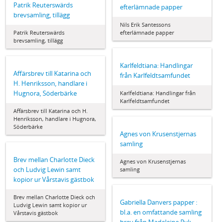
Patrik Reuterswärds
efterlämnade papper
brevsamling, tillägg
Nils Erik Santessons
Patrik Reuterswärds
efterlämnade papper
brevsamling, tillägg
Karlfeldtiana: Handlingar
Affärsbrev till Katarina och
från Karlfeldtsamfundet
H. Henriksson, handlare i
Hugnora, Söderbärke
Karlfeldtiana: Handlingar från
Karlfeldtsamfundet
Affärsbrev till Katarina och H.
Henriksson, handlare i Hugnora,
Söderbärke
Agnes von Krusenstjernas
samling
Brev mellan Charlotte Dieck
Agnes von Krusenstjernas
och Ludvig Lewin samt
samling
kopior ur Vårstavis gästbok
Brev mellan Charlotte Dieck och
Gabriella Danvers papper :
Ludvig Lewin samt kopior ur
bl.a. en omfattande samling
Vårstavis gästbok