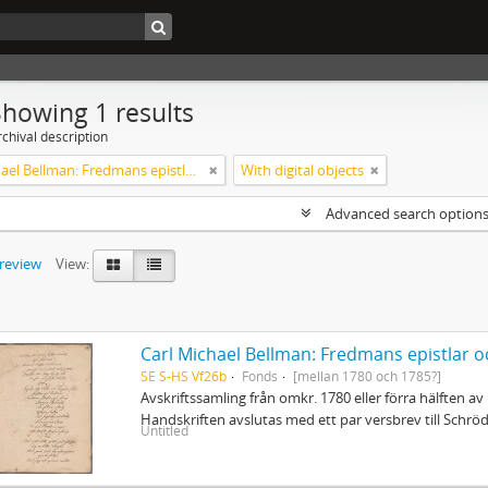
Showing 1 results
chival description
Carl Michael Bellman: Fredmans epistlar och sånger m.fl. Bellman-texter
With digital objects
Advanced search option
preview
View:
Carl Michael Bellman: Fredmans epistlar o
SE S-HS Vf26b
Fonds
[mellan 1780 och 1785?]
Avskriftssamling från omkr. 1780 eller förra hälften av 
Handskriften avslutas med ett par versbrev till Schr
Untitled