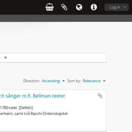
Log in
s
Direction:
Ascending
Sort by:
Relevance
ch sånger m.fl. Bellman-texter
1780-talet. [Defekt]
öderheim, samt två Bacchi Ordenskapitel