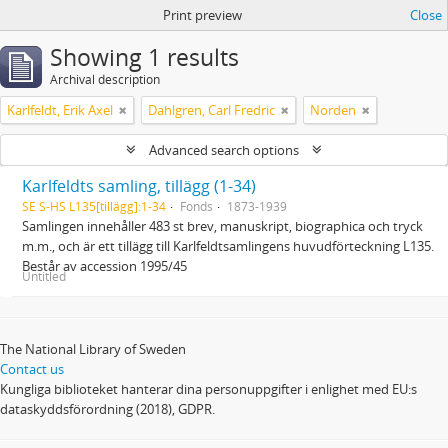
Print preview
Close
Showing 1 results
Archival description
Karlfeldt, Erik Axel
Dahlgren, Carl Fredric
Norden
Advanced search options
Karlfeldts samling, tillägg (1-34)
SE S-HS L135[tillägg]:1-34
Fonds
1873-1939
Samlingen innehåller 483 st brev, manuskript, biographica och tryck
m.m., och är ett tillägg till Karlfeldtsamlingens huvudförteckning L135.
Består av accession 1995/45
Untitled
The National Library of Sweden
Contact us
Kungliga biblioteket hanterar dina personuppgifter i enlighet med EU:s
dataskyddsförordning (2018), GDPR.