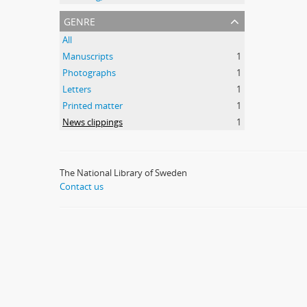
genre
All
Manuscripts
1
Photographs
1
Letters
1
Printed matter
1
News clippings
1
The National Library of Sweden
Contact us