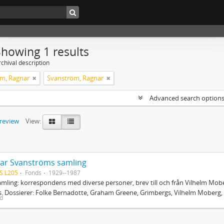
Showing 1 results
chival description
m, Ragnar
Svanström, Ragnar
Advanced search option
preview
View:
ar Svanströms samling
S L205
Fonds
1929--1987
mling: korrespondens med diverse personer, brev till och från Vilhelm Mobe
. Dossierer: Folke Bernadotte, Graham Greene, Grimbergs, Vilhelm Moberg, 
ed