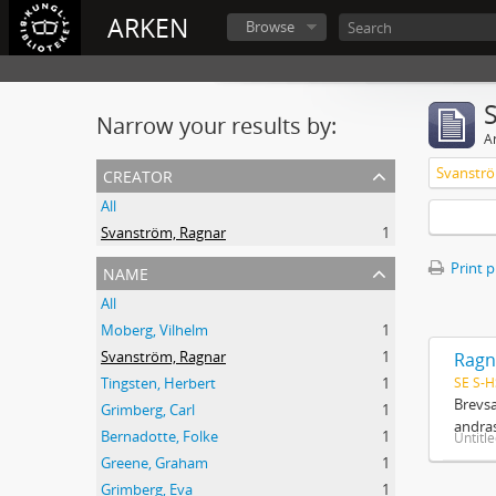
ARKEN
Browse
Narrow your results by:
Ar
creator
Svanströ
All
Svanström, Ragnar
1
name
Print 
All
Moberg, Vilhelm
1
Svanström, Ragnar
1
Ragn
SE S-H
Tingsten, Herbert
1
Brevsa
Grimberg, Carl
1
andras
Bernadotte, Folke
1
Untitl
Greene, Graham
1
Grimberg, Eva
1