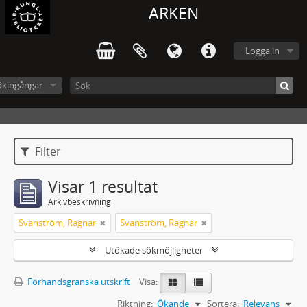
ARKEN
Logga in
ökingångar
Filter
Visar 1 resultat
Arkivbeskrivning
Svanström, Ragnar
Svanström, Ragnar
Utökade sökmöjligheter
Förhandsgranska utskrift
Visa:
Riktning:
Ökande
Sortera:
Relevans