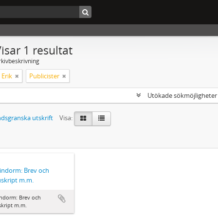
isar 1 resultat
rkivbeskrivning
 Erik
Publicister
Utökade sökmöjlighete
dsgranska utskrift
Visa:
Lindorm: Brev och
skript m.m.
indorm: Brev och
kript m.m.