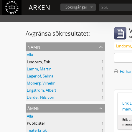
ARKEN
Sökingångar
V
Avgränsa sökresultatet:
A
namn
Lindorm,
Alla
Lindorm, Erik
1
Lamm, Martin
1
Förhan
Lagerlöf, Selma
1
Moberg, Vilhelm
1
Engström, Albert
1
Dardel, Nils von
1
Erik 
ämne
manu
Alla
Erik L
Publicister
1
manus
Teaterkritik
1