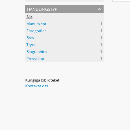
handlingstyp
Alla
Manuskript
1
Fotografier
1
Brev
1
Tryck
1
Biographica
1
Pressklipp
1
Kungliga biblioteket
Kontakta oss