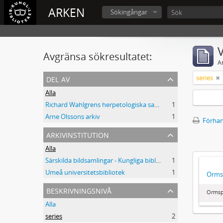
ARKEN
Sökingångar
V
Avgränsa sökresultatet:
A
del av
series
Alla
Richard Wahlgrens herpetologiska samling
1
Arne Olssons arkiv
1
Förhan
arkivinstitution
Alla
Särskilda bildsamlingar - Kungliga biblioteket
1
Umeå universitetsbibliotek
1
Orms
beskrivningsnivå
Ormsp
Alla
series
2