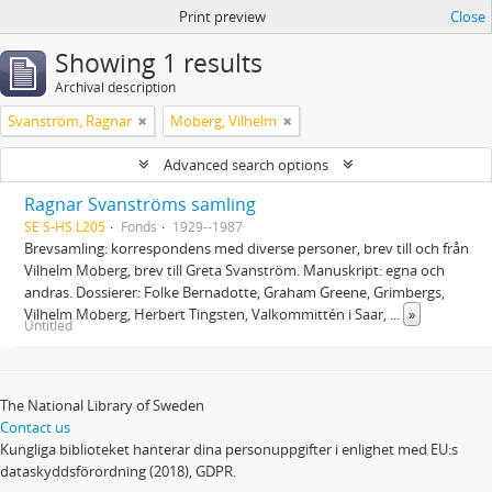
Print preview
Close
Showing 1 results
Archival description
Svanström, Ragnar
Moberg, Vilhelm
Advanced search options
Ragnar Svanströms samling
SE S-HS L205
Fonds
1929--1987
Brevsamling: korrespondens med diverse personer, brev till och från
Vilhelm Moberg, brev till Greta Svanström. Manuskript: egna och
andras. Dossierer: Folke Bernadotte, Graham Greene, Grimbergs,
Vilhelm Moberg, Herbert Tingsten, Valkommittén i Saar,
...
»
Untitled
The National Library of Sweden
Contact us
Kungliga biblioteket hanterar dina personuppgifter i enlighet med EU:s
dataskyddsförordning (2018), GDPR.