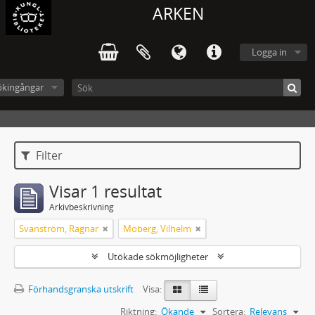
ARKEN
Logga in
ökingångar
Filter
Visar 1 resultat
Arkivbeskrivning
Svanström, Ragnar
Moberg, Vilhelm
Utökade sökmöjligheter
Förhandsgranska utskrift
Visa:
Riktning:
Ökande
Sortera:
Relevans