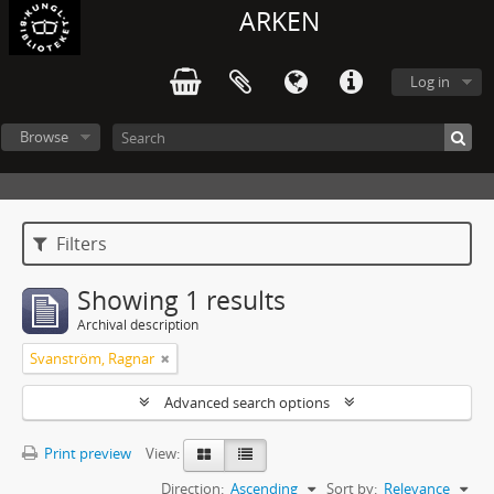
ARKEN
Log in
Browse
Filters
Showing 1 results
Archival description
Svanström, Ragnar
Advanced search options
Print preview
View:
Direction:
Ascending
Sort by:
Relevance