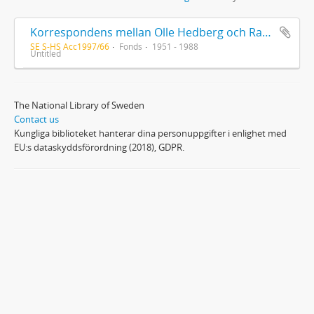
Korrespondens mellan Olle Hedberg och Ragnar Svanström, förteckning över brev mellan Olle Hedberg och Ragnar Svanström, korrespondens mellan Vilgot Sjöman och Ragnar Svanström rörande Olle Hedberg, material rörande Olle Hedberg, material från Elisabeth Cederschiöld rörande Olle Hedberg
SE S-HS Acc1997/66
Fonds
1951 - 1988
Untitled
The National Library of Sweden
Contact us
Kungliga biblioteket hanterar dina personuppgifter i enlighet med
EU:s dataskyddsförordning (2018), GDPR.