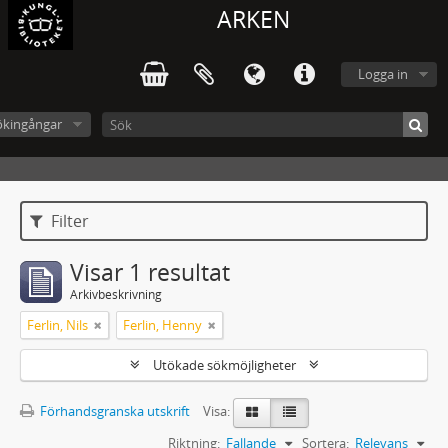
ARKEN
Logga in
ökingångar
Filter
Visar 1 resultat
Arkivbeskrivning
Ferlin, Nils
Ferlin, Henny
Utökade sökmöjligheter
Förhandsgranska utskrift
Visa:
Riktning:
Fallande
Sortera:
Relevans