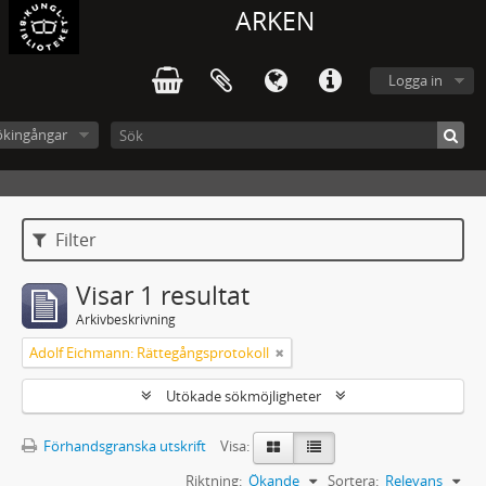
ARKEN
Logga in
ökingångar
Filter
Visar 1 resultat
Arkivbeskrivning
Adolf Eichmann: Rättegångsprotokoll
Utökade sökmöjligheter
Förhandsgranska utskrift
Visa:
Riktning:
Ökande
Sortera:
Relevans