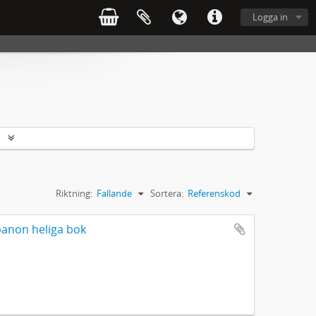
Logga in
r
Riktning:
Fallande
Sortera:
Referenskod
banon heliga bok