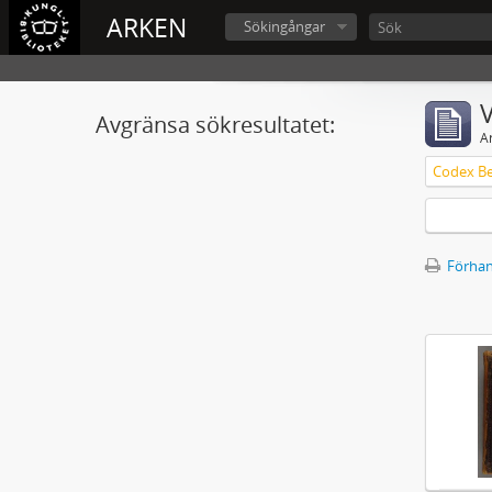
ARKEN
Sökingångar
V
Avgränsa sökresultatet:
A
Förhan