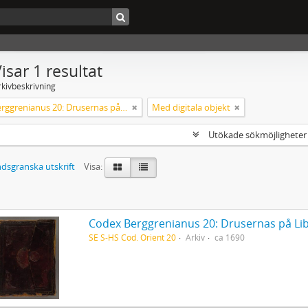
isar 1 resultat
rkivbeskrivning
Codex Berggrenianus 20: Drusernas på Libanon heliga bok
Med digitala objekt
Utökade sökmöjlighete
dsgranska utskrift
Visa:
Codex Berggrenianus 20: Drusernas på Li
SE S-HS Cod. Orient 20
Arkiv
ca 1690