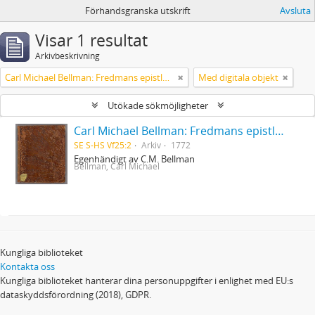
Förhandsgranska utskrift
Avsluta
Visar 1 resultat
Arkivbeskrivning
Carl Michael Bellman: Fredmans epistlar [dedicerade till J.D. Duwall] Del 2
Med digitala objekt
Utökade sökmöjligheter
Carl Michael Bellman: Fredmans epistlar [dedicerade till J.D. Duwall] Del 2
SE S-HS Vf25:2
Arkiv
1772
Egenhändigt av C.M. Bellman
Bellman, Carl Michael
Kungliga biblioteket
Kontakta oss
Kungliga biblioteket hanterar dina personuppgifter i enlighet med EU:s
dataskyddsförordning (2018), GDPR.