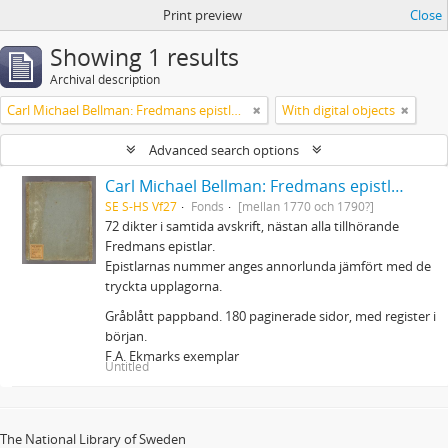
Print preview
Close
Showing 1 results
Archival description
Carl Michael Bellman: Fredmans epistlar m.m.
With digital objects
Advanced search options
Carl Michael Bellman: Fredmans epistlar m.m.
SE S-HS Vf27
Fonds
[mellan 1770 och 1790?]
72 dikter i samtida avskrift, nästan alla tillhörande
Fredmans epistlar.
Epistlarnas nummer anges annorlunda jämfört med de
tryckta upplagorna.
Gråblått pappband. 180 paginerade sidor, med register i
början.
F.A. Ekmarks exemplar
Untitled
The National Library of Sweden