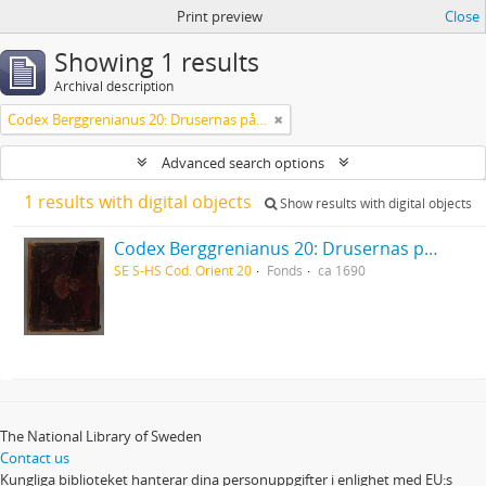
Print preview
Close
Showing 1 results
Archival description
Codex Berggrenianus 20: Drusernas på Libanon heliga bok
Advanced search options
1 results with digital objects
Show results with digital objects
Codex Berggrenianus 20: Drusernas på Libanon heliga bok
SE S-HS Cod. Orient 20
Fonds
ca 1690
The National Library of Sweden
Contact us
Kungliga biblioteket hanterar dina personuppgifter i enlighet med EU:s