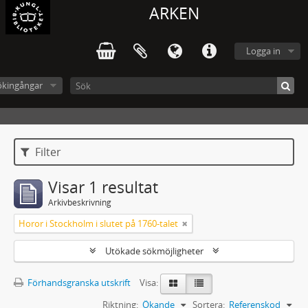
ARKEN
Logga in
ökingångar
Filter
Visar 1 resultat
Arkivbeskrivning
Horor i Stockholm i slutet på 1760-talet
Utökade sökmöjligheter
Förhandsgranska utskrift
Visa:
Riktning:
Ökande
Sortera:
Referenskod