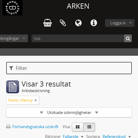
ARKEN
Logga in
ökingångar
Filter
Visar 3 resultat
Arkivbeskrivning
Ferlin, Henny
Utökade sökmöjligheter
Förhandsgranska utskrift
Visa:
Riktning:
Fallande
Sortera:
Referenskod