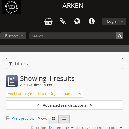
ARKEN
Log in
Browse
Filters
Showing 1 results
Archival description
Axel Lundegård: Dikter : Originalmanuskript
Advanced search options
Print preview
View:
Direction:
Descending
Sort by:
Reference code