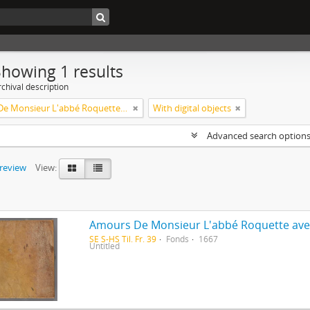
Showing 1 results
chival description
Amours De Monsieur L'abbé Roquette avec Mademoiselle de Montauzier par Monsieur L'abbé Le Camus 1667
With digital objects
Advanced search option
preview
View:
SE S-HS Til. Fr. 39
Fonds
1667
Untitled