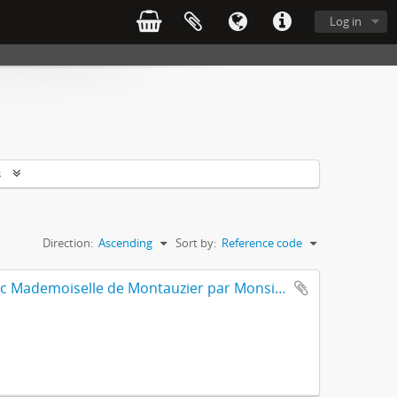
Log in
s
Direction:
Ascending
Sort by:
Reference code
Amours De Monsieur L'abbé Roquette avec Mademoiselle de Montauzier par Monsieur L'abbé Le Camus 1667