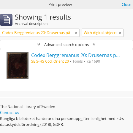
Print preview
Close
Showing 1 results
Archival description
Codex Berggrenianus 20: Drusernas på Libanon heliga bok
With digital objects
Advanced search options
Codex Berggrenianus 20: Drusernas på Libanon heliga bok
SE S-HS Cod. Orient 20
Fonds
ca 1690
The National Library of Sweden
Contact us
Kungliga biblioteket hanterar dina personuppgifter i enlighet med EU:s
dataskyddsförordning (2018), GDPR.