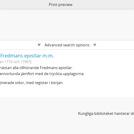
Print preview
Advanced search options
: Fredmans epistlar m.m.
an 1770 och 1790?]
, nästan alla tillhörande Fredmans epistlar.
annorlunda jämfört med de tryckta upplagorna.
nerade sidor, med register i början.
Kungliga biblioteket hanterar 