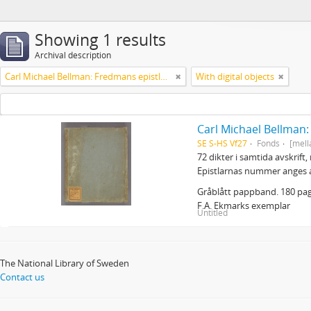
Showing 1 results
Archival description
Carl Michael Bellman: Fredmans epistlar m.m.
With digital objects
Carl Michael Bellman
SE S-HS Vf27
Fonds
[mell
72 dikter i samtida avskrift
Epistlarnas nummer anges 
Gråblått pappband. 180 pagi
F.A. Ekmarks exemplar
Untitled
The National Library of Sweden
Contact us