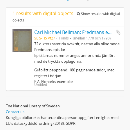
1 results with digital objects
Show results with digital
objects
Carl Michael Bellman: Fredmans epistlar m.m.
SE S-HS Vf27
Fonds
[mellan 1770 och 1790?]
72 dikter i samtida avskrift, nästan alla tillhörande
Fredmans epistlar.
Epistlarnas nummer anges annorlunda jämfört
med de tryckta upplagorna.
Gråblått pappband. 180 paginerade sidor, med
register i början.
F.A. Ekmarks exemplar
Untitled
The National Library of Sweden
Contact us
Kungliga biblioteket hanterar dina personuppgifter i enlighet med
EU:s dataskyddsförordning (2018), GDPR.