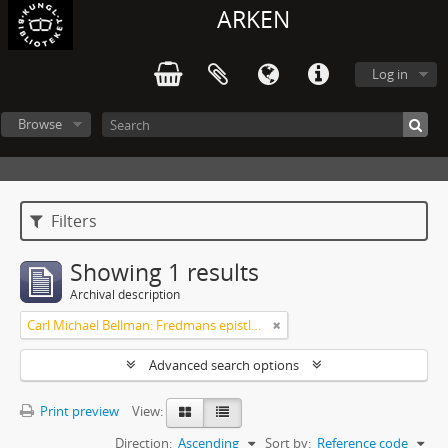
ARKEN
Log in
Browse
Filters
Showing 1 results
Archival description
Carl Michael Bellman: Fredmans epistlar m.m.
Advanced search options
Print preview
View:
Direction:
Ascending
Sort by:
Reference code