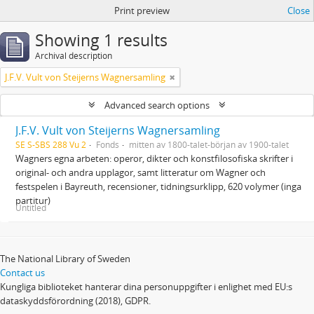
Print preview
Close
Showing 1 results
Archival description
J.F.V. Vult von Steijerns Wagnersamling
Advanced search options
J.F.V. Vult von Steijerns Wagnersamling
SE S-SBS 288 Vu 2
Fonds
mitten av 1800-talet-början av 1900-talet
Wagners egna arbeten: operor, dikter och konstfilosofiska skrifter i
original- och andra upplagor, samt litteratur om Wagner och
festspelen i Bayreuth, recensioner, tidningsurklipp, 620 volymer (inga
partitur)
Untitled
The National Library of Sweden
Contact us
Kungliga biblioteket hanterar dina personuppgifter i enlighet med EU:s
dataskyddsförordning (2018), GDPR.