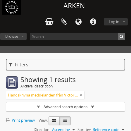
ARKEN
Log in
Browse
Filters
Showing 1 results
Archival description
Handskrivna meddelanden från Victor Arendorff
Advanced search options
Print preview
View:
Direction:
Ascending
Sort by:
Reference code