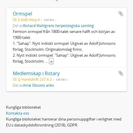
Ormspel
SE S-KoB Herp:4
series
Del av
Richard Wahlgrens herpetologiska samling
Femton ormspel från 1800-talet senare hälft och början av
1900-talet.
1. "Sahap". Nytt indiskt ormspel. Utgivet av Adolf Johnsons
förlag, Stockholm. Originalomslag finns.
2. Nytt indiskt ormspel. "Sahap". Utgivet av Adolf Johnsons
förlag, Stockholm.
...
»
Medlemskap i Rotary
SE Q Handskrift 237:A:2
series
Del av
Arne Olssons arkiv
Kungliga biblioteket
Kontakta oss
Kungliga biblioteket hanterar dina personuppgifter i enlighet med
EU:s dataskyddsförordning (2018), GDPR.