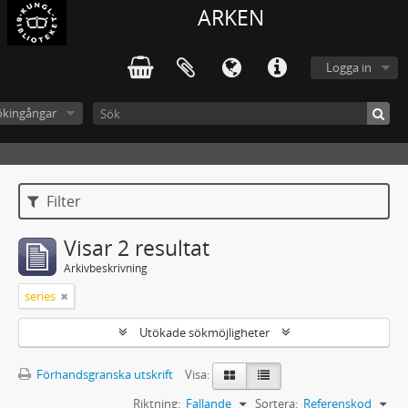
ARKEN
Logga in
ökingångar
Filter
Visar 2 resultat
Arkivbeskrivning
series
Utökade sökmöjligheter
Förhandsgranska utskrift
Visa:
Riktning:
Fallande
Sortera:
Referenskod