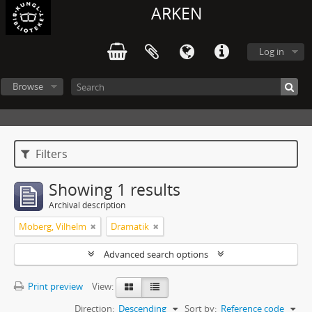
ARKEN
Log in
Browse
Filters
Showing 1 results
Archival description
Moberg, Vilhelm
Dramatik
Advanced search options
Print preview
View:
Direction:
Descending
Sort by:
Reference code