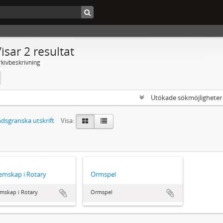
isar 2 resultat
rkivbeskrivning
Utökade sökmöjlighete
dsgranska utskrift
Visa:
emskap i Rotary
Ormspel
mskap i Rotary
Ormspel