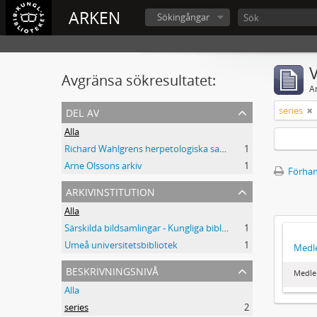
ARKEN
Sökingångar
V
Avgränsa sökresultatet:
A
del av
series
Alla
Richard Wahlgrens herpetologiska samling
1
Arne Olssons arkiv
1
Förhan
arkivinstitution
Alla
Särskilda bildsamlingar - Kungliga biblioteket
1
Umeå universitetsbibliotek
1
Medl
beskrivningsnivå
Medle
Alla
series
2