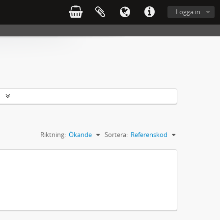
Logga in
r
Riktning:
Ökande
Sortera:
Referenskod