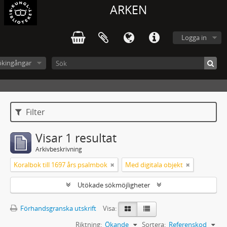
ARKEN
Logga in
ökingångar
Filter
Visar 1 resultat
Arkivbeskrivning
Koralbok till 1697 års psalmbok
Med digitala objekt
Utökade sökmöjligheter
Förhandsgranska utskrift
Visa:
Riktning:
Ökande
Sortera:
Referenskod