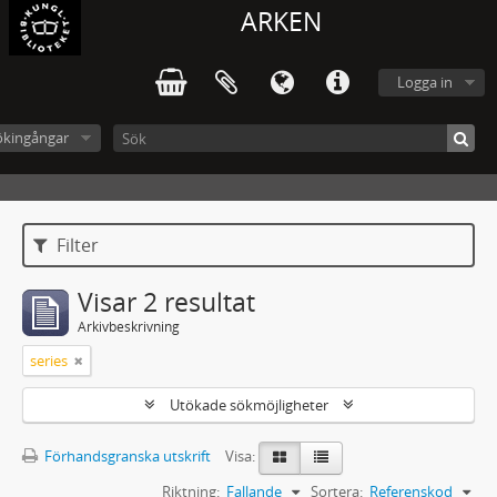
ARKEN
Logga in
ökingångar
Filter
Visar 2 resultat
Arkivbeskrivning
series
Utökade sökmöjligheter
Förhandsgranska utskrift
Visa:
Riktning:
Fallande
Sortera:
Referenskod