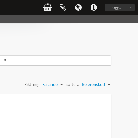
Logga in
r
Riktning:
Fallande
Sortera:
Referenskod