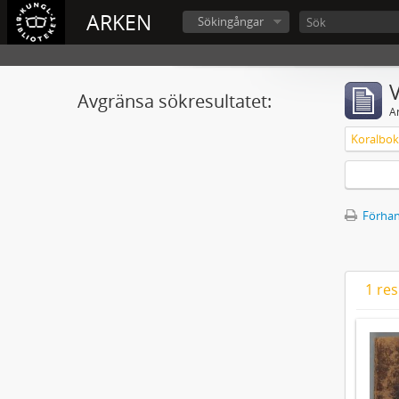
ARKEN
Sökingångar
V
Avgränsa sökresultatet:
A
Koralbok 
Förhan
1 res