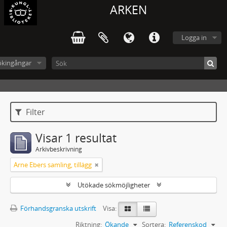
ARKEN
Logga in
ökingångar
Filter
Visar 1 resultat
Arkivbeskrivning
Arne Ebers samling, tillägg
Utökade sökmöjligheter
Förhandsgranska utskrift
Visa:
Riktning:
Ökande
Sortera:
Referenskod