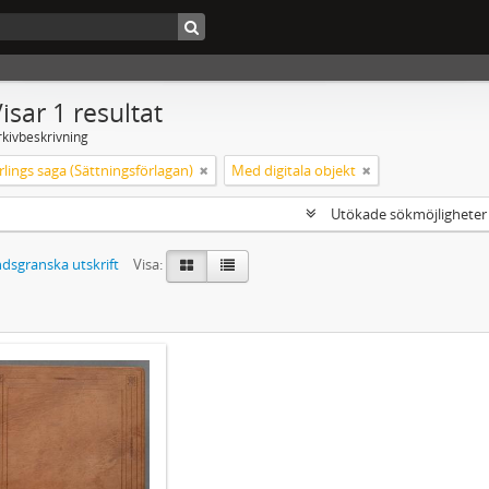
isar 1 resultat
rkivbeskrivning
lings saga (Sättningsförlagan)
Med digitala objekt
Utökade sökmöjlighete
dsgranska utskrift
Visa: