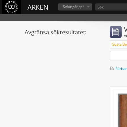
ARKEN
Sökingångar
V
Avgränsa sökresultatet:
A
Gösta Ber
Förhan