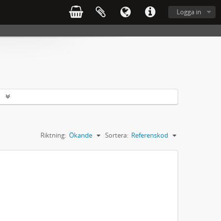
Logga in
r
Riktning:
Ökande
Sortera:
Referenskod