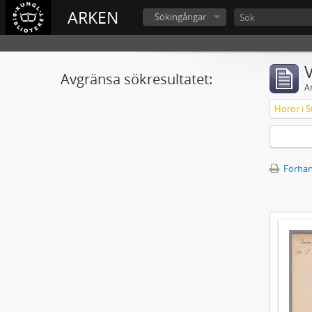
ARKEN
Sökingångar
V
Avgränsa sökresultatet:
A
Horor i S
Förhan