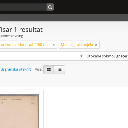
isar 1 resultat
rkivbeskrivning
tockholm i slutet på 1760-talet
Med digitala objekt
Utökade sökmöjlighete
dsgranska utskrift
Visa: