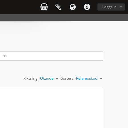
Logga in
r
Riktning:
Ökande
Sortera:
Referenskod